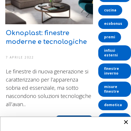
cucina
ecobonus
Oknoplast: finestre
premi
moderne e tecnologiche
infissi
esterni
7 APRILE 2022
finestre
Le finestre di nuova generazione si
inverno
caratterizzano per l’apparenza
sobria ed essenziale, ma sotto
misure
finestre
nascondono soluzioni tecnologiche
all’avan...
domotica
bonus
×
LEGGI DI PIÙ
energetico