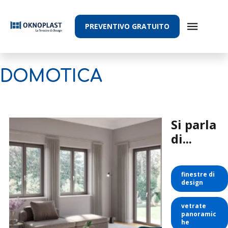
PREVENTIVO GRATUITO
DOMOTICA
Si parla
di...
finestre di
design
vetrate
panoramic
he