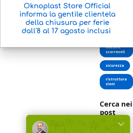
Oknoplast Store Official
risparmio
energetico
informa la gentile clientela
della chiusura per ferie
maniglie
per
dall'8 al 17 agosto
inclusi
finestre
finestre
scorrevoli
sicurezza
ristruttura
zioni
Cerca nei
post