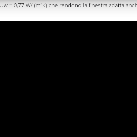
Uw = 0,77 W/ (m²K) che rendono la finestra adatta anch