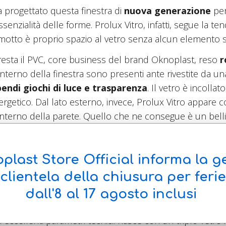
 progettato questa finestra di
nuova generazione
per
ssenzialità delle forme. Prolux Vitro, infatti, segue la 
cui motto è proprio spazio al vetro senza alcun elemento 
o resta il PVC, core business del brand Oknoplast, reso
r
 interno della finestra sono presenti ante rivestite da u
endi giochi di luce e trasparenza
. Il vetro è incollat
nergetico. Dal lato esterno, invece, Prolux Vitro appare
terno della parete. Quello che ne consegue è un belliss
è la
maniglia perfettamente squadrata
- progettata
plast Store Official informa la ge
pletare il risultato, sono state inserite cerniere a sco
clientela della chiusura per ferie
dall'8 al 17 agosto
inclusi
 in PVC sono il grigio antracite sul lato interno, e vari co
ccellenti parametri tecnici: nasce con un triplo vetro i