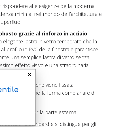
 rispondere alle esigenze della moderna
tendenza minimal nel mondo dell’architettura e
superfluo!
obusto grazie al rinforzo in acciaio
na elegante lastra in vetro temperato che la
o al profilo in PVC della finestra e garantisce
 come una semplice lastra di vetro senza
imo effetto visivo e una straordinaria
×
 da Oknoplast - che viene fissata
ntile
mparsa che esaltano la forma complanare di
lori e finiture per la parte esterna.
n dotazione standard e si distingue per gli