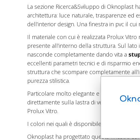
La sezione Ricerca&Sviluppo di Oknoplast ha
architettura: luce naturale, trasparenze ed e
dell’interior design. Una finestra in pvc il 
Il materiale con cui è realizzata Prolux Vitr
presente all’interno della struttura. Sul lato
nasconde completamente dando vita a
stup
eccellenti parametri tecnici e di risparmio e
struttura che scompare completamente all’in
purezza stilistica.
Particolare molto elegante e degno di nota 
Okno
direttamente sulla lastra di vetro. E per com
Prolux Vitro.
I colori nei quali è disponibile questa finestra
Oknoplast ha progettato questa finestra con e