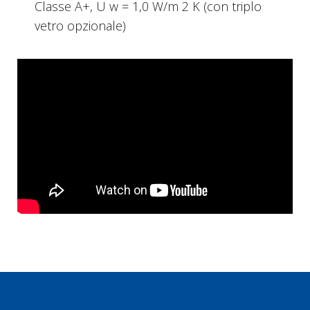
Classe A+, U w = 1,0 W/m 2 K (con triplo
vetro opzionale)