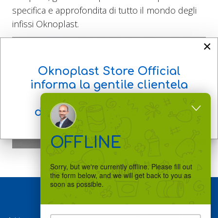
specifica e approfondita di tutto il mondo degli
infissi Oknoplast.
×
Oknoplast Store Official
informa la gentile clientela
della chiusura per ferie
dall'8 al 17 agosto
inclusi
OFFLINE
Sorry, but we're currently offline. Please fill out
the form below, and we will get back to you as
soon as possible.