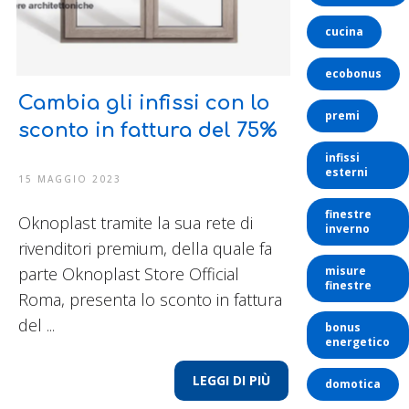
cucina
ecobonus
Cambia gli infissi con lo
premi
sconto in fattura del 75%
infissi
esterni
15 MAGGIO 2023
finestre
Oknoplast tramite la sua rete di
inverno
rivenditori premium, della quale fa
parte Oknoplast Store Official
misure
finestre
Roma, presenta lo sconto in fattura
del ...
bonus
energetico
LEGGI DI PIÙ
domotica