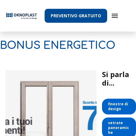
PREVENTIVO GRATUITO
BONUS ENERGETICO
Si parla
di...
finestre di
design
vetrate
panoramic
he