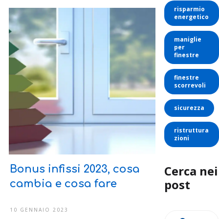
risparmio
energetico
maniglie
per
finestre
finestre
scorrevoli
sicurezza
ristruttura
zioni
Cerca nei
Bonus infissi 2023, cosa
post
cambia e cosa fare
10 GENNAIO 2023