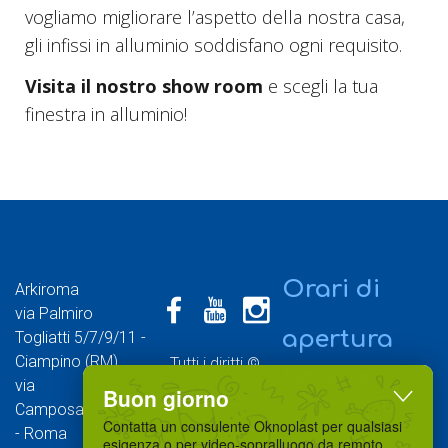
vogliamo migliorare l’aspetto della nostra casa,
gli infissi in alluminio soddisfano ogni requisito.
Visita il nostro show room
e scegli la tua
finestra in alluminio!
Orari di
Arkiroma
via Palmiro
apertura
Togliatti 5/7/9/11 -
Ciampino (RM)
Tutti i diritti ©
Tutti i giorni
via
Buon giorno
2014-2026
dalle 09:30 alle
Camposampiero 74
18:30
Contatta un consulente Oknoplast per qualsiasi
- Roma
riservati
esigenza o per video-sopralluogo da remoto.